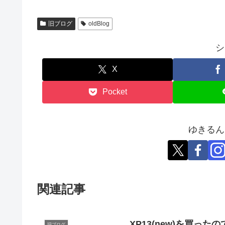
旧ブログ
oldBlog
シ
X
Pocket
ゆきるん
関連記事
XP13(new)を買っ
旧ブログ