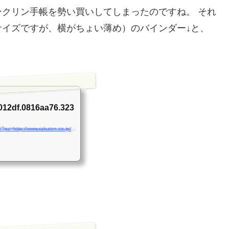
クリン手帳を勢い買いしてしまったのですね。 それ
イズですが、横がちょい薄め）のバインダー↓と、
d012df.0816aa76.323
http://hb.afl.rakuten.co.jp/hgc/0816aa73.5ed012df.0816aa76.323fc06a/?pc=http://www.rakuten.co.jp/franklinplanner/454229/637346/454686/#389444&m=http://m.rakuten.co.jp/franklinplanner/i/389444/