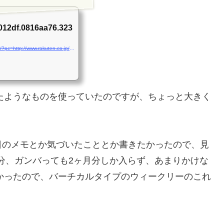
d012df.0816aa76.323
http://hb.afl.rakuten.co.jp/hgc/0816aa73.5ed012df.0816aa76.323fc06a/?pc=http://www.rakuten.co.jp/franklinplanner/991560/991586/#926854&m=http://m.rakuten.co.jp/franklinplanner/i/926854/
たようなものを使っていたのですが、ちょっと大きく
日のメモとか気づいたこととか書きたかったので、見
月分、ガンバっても2ヶ月分しか入らず、あまりかけな
かったので、バーチカルタイプのウィークリーのこれ