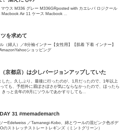
oth マウス M336 グレー M336GRposted with カエレバ ロジクール
 Macbook Air 11 ケース Macbook ...
ャツを求めて
ール（婦人）／8分袖インナー【女性用】【肌着 下着 インナー】
場AmazonYahooショッピング
ア（京都店）は少しバージョンアップしていた
ました。久しぶり。最後に行ったのが、1月だったので、1年以上
たっても、予想外に眉ぼさぼさが気にならなかったので、ほったら
きっと去年の9月にソウルであかすりしても...
” DAY 31 #memademarch
ーEdelweiss ／Tamanegi-Kobo、綿とウールの混ピンク色ボデ
NIQLOのストレッチストレートレギンズ（ミントグリーン）