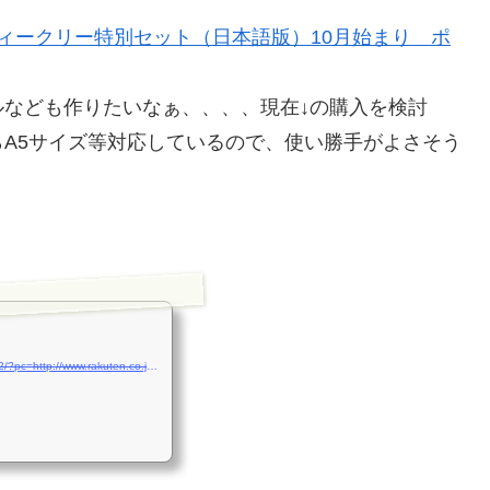
ィークリー特別セット（日本語版）10月始まり ポ
なども作りたいなぁ、、、、現在↓の購入を検討
A5サイズ等対応しているので、使い勝手がよさそう
http://hb.afl.rakuten.co.jp/hgc/0a7379b1.51b8ceb5.0a7379b2.47ecc272/?pc=http://www.rakuten.co.jp/gintengai/412841/427156/433434/447927/#380909&m=http://m.rakuten.co.jp/gintengai/i/380909/