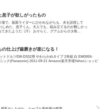
た息子が欲しがったもの
り場で、仮面ライダーにひかれながらも、夫を説得して
和」を買わしめた、息子くん。大人でも、組み立てるのが難しかっ
てきたようだ（汗） おそらく、グアムからロタ島...
もの仕上げ歯磨きが楽になる！
ドルツEW-DS32用 やわらかめタイプ 2本組 白 EW0959-
ニック(Panasonic) 2011-09-21 Amazon楽天市場Yahooショッピ
授乳をしながら、ルーブル美術展の鑑賞