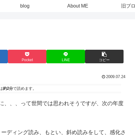
blog
About ME
旧ブ
Pocket
LINE
コピー
2009.07.24
は
約2分
で読めます。
のに、、、って世間では思われそうですが、次の年度
リーディング読み、もとい、斜め読みをして、感化さ