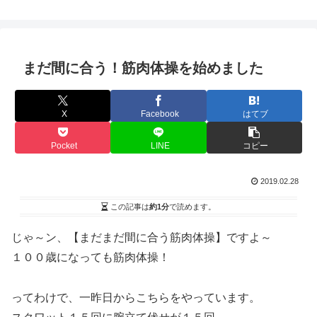
まだ間に合う！筋肉体操を始めました
X
Facebook
はてブ
Pocket
LINE
コピー
2019.02.28
この記事は
約1分
で読めます。
じゃ～ン、【まだまだ間に合う筋肉体操】ですよ～
１００歳になっても筋肉体操！
ってわけで、一昨日からこちらをやっています。