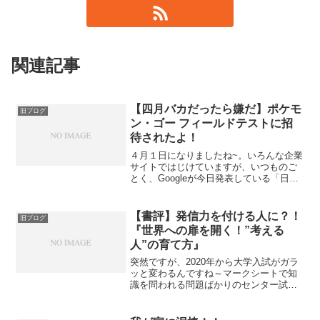
関連記事
【四月バカだったら嫌だ】ポケモ
旧ブログ
ン・ゴー フィールドテストに招
待されたよ！
４月１日になりましたね~。いろんな企業
サイトではじけていますが、いつものご
とく、Googleが今日発表している「日本
語入力 物理フリックバージョン」なんか
は、冗談でなく商品化してほしいです。
今どきの小学生は、計算機をフリック入
【書評】発信力を付ける人に？！
旧ブログ
力で使っている...
『世界への扉を開く！”考える
人”の育て方』
突然ですが、2020年から大学入試がガラ
ッと変わるんですね～マークシートで知
識を問われる問題ばかりのセンター試験
から、新しく「大学入学希望者学力評価
テスト（仮称www）」を導入する動きが
文部科学省で進んでいるとか。知識を前