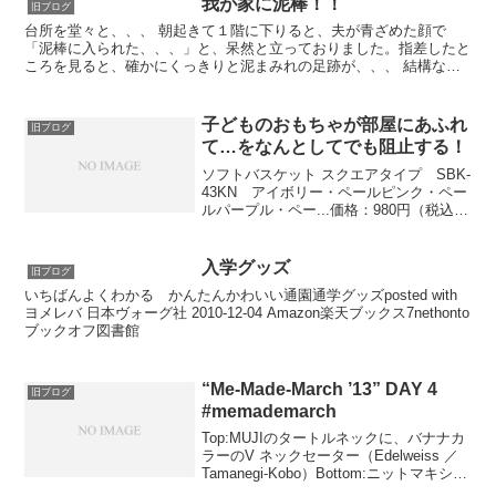
我が家に泥棒！！
旧ブログ
提に、それを活用す...
台所を堂々と、、、 朝起きて１階に下りると、夫が青ざめた顔で
「泥棒に入られた、、、」と、呆然と立っておりました。指差したと
ころを見ると、確かにくっきりと泥まみれの足跡が、、、 結構な大
きさの足跡です これは、いつぞや庭でうろうろしていたねず...
子どものおもちゃが部屋にあふれ
旧ブログ
て…をなんとしてでも阻止する！
ソフトバスケット スクエアタイプ SBK-
43KN アイボリー・ペールピンク・ペー
ルパープル・ペー...価格：980円（税込、
送料別） 工具ワールド ＡＲＩＭＡＳ ソ
フトバスケットフタ SBF-400N・SBF-
43KN価格：498円（税込...
入学グッズ
旧ブログ
いちばんよくわかる かんたんかわいい通園通学グッズposted with
ヨメレバ 日本ヴォーグ社 2010-12-04 Amazon楽天ブックス7nethonto
ブックオフ図書館
“Me-Made-March ’13” DAY 4
旧ブログ
#memademarch
Top:MUJIのタートルネックに、バナナカ
ラーのV ネックセーター（Edelweiss ／
Tamanegi-Kobo）Bottom:ニットマキシス
カート（Meteorite／Tamanegi-Kobo） 今