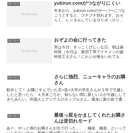
yukirun.comがつながりにくい
旧ブログ
年末から、yukirun.comのサーバーにつな
ごうとすると、ブチブチ切れます。おそ
らく、レンタルしているロリポ（ロリポ
ップのことねん）のサーバーが混んでい
るんだか、調子悪いせいかもしれないん
だけど。で、年末に一度問い合わせてみ
たら、なんだ...
おぞよの会に行ってきた
旧ブログ
実は今日、すっごくびじぃな日。朝は歯
科医（今日は、親切丁寧でイケメンの歯
科技工士さん！にかぶせ物をいれてもら
った）に行き、午後はおぞよの会。その
間に、いきなりネットで知り合った、と
いうか、京都在住の私にいきなり「日本
に旅行するから会おう！」...
さらに強烈、ニューキャラのお隣
旧ブログ
さん
勘弁して！ お隣にすんでいた京○造○大学の学生さんが２年で引越し
したと思ったら、４月末ごろか、知らない間に新しい人が引越しして
きたみたい。外国人とアジア人のカップルさん。週末に家の前で遭遇
し、挨拶をしたんだけど。いつの間に、引越ししてきたん...
最後っ屁をかましてくれたお隣さ
旧ブログ
んは逆切れモード
あー、やっと例のお隣さんが出て行った、、、極楽、極楽。といって
いられないほど、最後に我が家に八つ当たりしていきはりました。