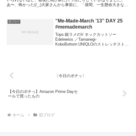
あ〜、怖かった(/_;)大家さんから事前に、「昼間、一生懸命大きな車
を往復させて荷物を出していたので、夕方までには引越...
“Me-Made-March ’13” DAY 25
旧ブログ
#memademarch
Tops:銀ラメのV ネックカットソー
Edelweiss ／Tamanegi-
KoboBottom:UNIQLOのストレッチストレ
ートレギンズ（柄パン） 銀色ラメが好き
です…ピンクの銀ラメ裏起毛布を購入し
たけど、まだ縫えていません（しくし
く...
〔今日のポチッ〕
【今日のポチっ】Amazon Prime Dayセ
ールで買ったもの
ホーム
旧ブログ