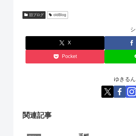
旧ブログ
oldBlog
シ
X
Pocket
ゆきるん
関連記事