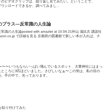
りのビデオクリップは、繰り返し見てみたい。ということで、
ダウンロードできるか、調べてみまし...
のプラス―反常識の人生論
論posted with amazlet at 10.04.21外山 滋比古 講談社
azon.co.jp で詳細を見る 京都府の図書館で新しい本が入れば、チ
い〜〜〜いつもならいっぱい飛んでいるスポット、大豊神社にはまっ
たところに3匹ほどいました。さびしいなぁ〜この蛍は、私の目の
の。手の中で、光っております。
』を貼り付けてみた