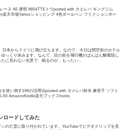
 A5 透明 9854TTEトウposted with カエレバ キングジム
0 Amazon楽天市場Yahooショッピング 4色ボールペン フリクションボー
朝、日本からドイツに飛び立ちます。なので、今日は関空前のホテル
、ゆっくり休みます。なんて、目の前を飛行機がばんばん離着陸し
たに見れない光景で、眠るのが、もったい...
―1台を使い倒す196の活用法posted with ヨメレバ鈴木 麻里子 ソフト
03 AmazonKindle楽天ブックスhonto
ウンロードしてみた
ンの亡霊に取り付かれています。YouTubeでビデオクリップを見