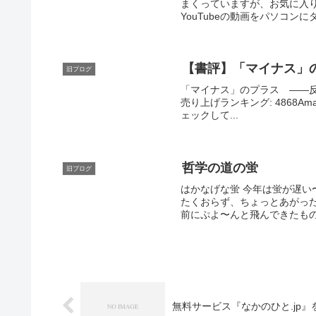
まくっていますが、お気に入
YouTubeの動画をパソコンに
【書評】「マイナス」
旧ブログ
「マイナス」のプラス ――反常識の人生
売り上げランキング: 4868Am
ェックして...
哲学の道の蛍
旧ブログ
はかなげな蛍 今年は蛍が遅
たくおらず、ちょっとあがっ
前にぷよ〜んと飛んできたも
無料サービス『なかのひと.jp