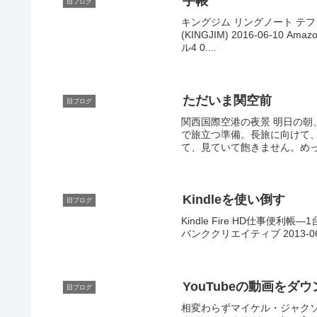
手帳
旧ブログ
キングジム リングノート テフレーヌ
(KINGJIM) 2016-06-1
ル4 0....
ただいま関空前
旧ブログ
関西国際空港の夜景 明日の
で旅立つ準備。長旅に向けて
て、見ていて飽きません。めっ
Kindleを使い倒す
旧ブログ
Kindle Fire HD仕事便利帳
バンククリエイティブ 2013-06-
YouTubeの動画をダ
旧ブログ
相変わらずマイケル・ジャクソ