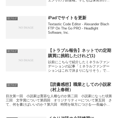
エンザの予防接種。子どもは保育所の先
生から、妊婦の私は産婦人科医から「受
けるように」って言われていたんだよ
ね。が！「妊婦はダメです」冷たくお断
りされてしまいました。なん...
iPadでサイトを更新
旧ブログ
Textastic Code Editor - Alexander Blach
FTP On The Go PRO - Headlight
Software, Inc.
【トラブル報告】ネットでの定期
旧ブログ
購買に挑戦したけれど(1)
以前にこちらで紹介したミネラルファン
デーションの記事「ミネラルファンデー
ションはこれで決まりになりそう」で、
一押しした、もっとキレイに、もっと優
しく。MMUとスキンケアの【etvos】な
のですが、やっちまったよ、、、、。と
【読書感想】職業としての小説家
旧ブログ
ても気に入ったので...
（村上春樹）
目次第一回 小説家は寛容な人種なのか第二回 小説家になった頃第
三回 文学賞について第四回 オリジナリティーについて第五回 さ
て、何を書けばいいのか？第六回 時間を味方につける──長編小説
を書くこと第七回 どこまでも個人的でフィジカルな営み第...