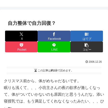
自力整体で自力回復？
X
Facebook
はてブ
Pocket
LINE
コピー
2006.12.26
この記事は
約1分
で読めます。
クリスマス前から、体がめちゃだるいです。
眠りも浅くて、、、小坊主さんの夜の欲求が激しくなっ
て、体がついていかないのも原因だと思ううんだな。添い
寝授乳では、もう満足してくれなくなったみたい、、、ひ
ぃ〜。