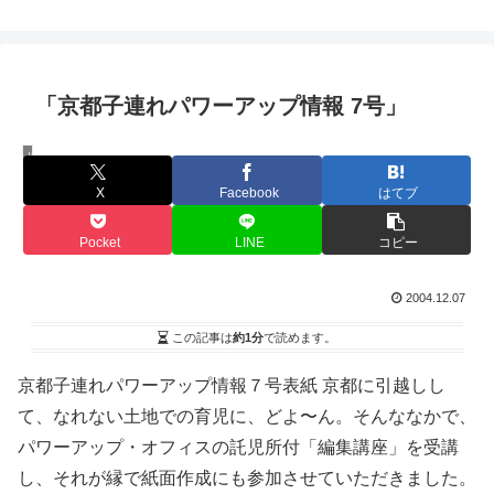
「京都子連れパワーアップ情報 7号」
旧ブログ
X
Facebook
はてブ
Pocket
LINE
コピー
2004.12.07
この記事は
約1分
で読めます。
京都子連れパワーアップ情報７号表紙
京都に引越しし
て、なれない土地での育児に、どよ〜ん。そんななかで、
パワーアップ・オフィスの託児所付「編集講座」を受講
し、それが縁で紙面作成にも参加させていただきました。