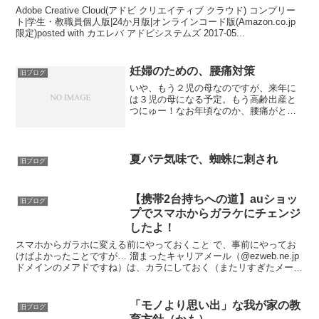
Adobe Creative Cloud(アドビ クリエイティブ クラウド) コンプリー
ト|学生・教職員個人版|24か月版|オンラインコード版(Amazon.co.jp
限定)posted with カエレバ アドビシステムズ 2017-05...
妊婦のための、腰痛対策
旧ブログ
いや、もう２児の母なのですが、来年に
は３児の母になる予定。もう高齢出産と
つにゅー！なお年頃なのか、腰痛がとて
つもなく激しいのです。 第一子出産時に
お世話になった、東京の三楽病院産婦人
科の母親教室でもらったテキストに「腰
痛対策には、妊婦用コル...
夏バテ気味で、蜘蛛に刺され
旧ブログ
【携帯2台持ちへの道】auショッ
旧ブログ
プでスマホからガラケにチェンジ
したよ！
スマホからガラホに変える前にやっておくこと で、事前にやってお
けばよかったことですが… 溜まったキャリアメール（@ezweb.ne.jp
ドメインのメアドですね）は、カラにしておく（またリすぎたメール
を受信しだすので、エライコッチャになりまし...
「モノより思い出」な我が家の教
旧ブログ