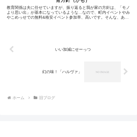
育方針（かも）
教育関係は夫に任せていますが、振り返ると我が家の方針は、「モノ
より思い出」が基本になっているような…なので、町内イベントやみ
やこめっせでの無料&格安イベント参加率、高いです。そんな、あま
りお金のかからない我が家の教育方針をつらつらと書いてみ...
いい加減にせーっつ
幻の味！「ハルヴァ」
ホーム
旧ブログ