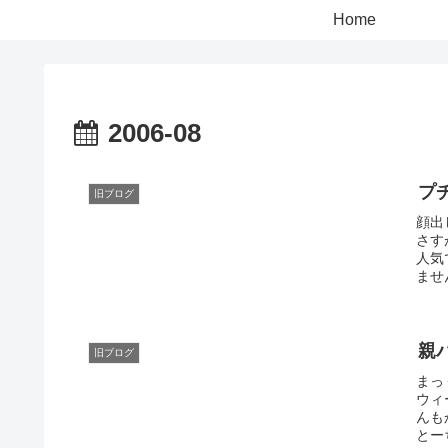
Home
2006-08
プ
旧ブログ
顔出
さす
人気
ませ
親
旧ブログ
まっ
ウィ
んも
とー