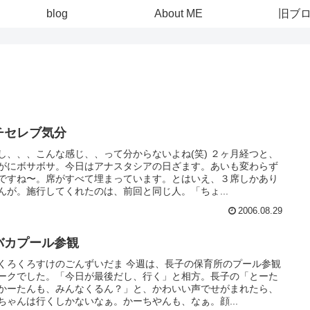
blog
About ME
旧ブ
チセレブ気分
し、、、こんな感じ、、って分からないよね(笑) ２ヶ月経つと、
がにボサボサ。今日はアナスタシアの日ざます。あいも変わらず
ですね〜。席がすべて埋まっています。とはいえ、３席しかあり
んが。施行してくれたのは、前回と同じ人。「ちょ...
2006.08.29
バカプール参観
くろくろすけのごんずいだま 今週は、長子の保育所のプール参観
ークでした。「今日が最後だし、行く」と相方。長子の「とーた
かーたんも、みんなくるん？」と、かわいい声でせがまれたら、
ちゃんは行くしかないなぁ。かーちやんも、なぁ。顔...