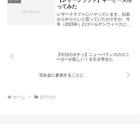
【レザークラフト】キーケース作
旧ブログ
ってみた
レザークラフトにハマっています。以前
からやりたいと思っていたのですが、今
年（2015年）のゴールデンウィークに、
東急ハンズの「craft教室」にほぼ全部の
クラスに通い詰めまして、すっかり虜に
なってしまいました。かといって、道具
をそろえるにし...
【今日のポチッ】ニューバランスのスニ
ーカーが欲しい！を引き寄せた
写生会に参加することに
ホーム
旧ブログ