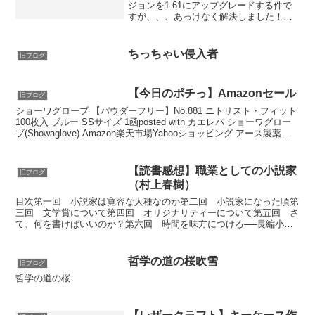
ジョンを1.61にアップグレードする件で
すが、、、あっけなく解決しました！よ
うは、私が作ったデザインテンプレート
のバージョンが古すぎて、使えなかった
ようです。で、まずアップグレード版に
ちっちゃい侵入者
旧ブログ
入っていた「...
【今日のポチっ】Amazonセール
旧ブログ
ショーワグローブ 【パウダーフリー】No.881 ニトリスト・フィット
100枚入 ブルー SSサイズ 1函posted with カエレバ ショーワグロー
ブ(Showaglove) Amazon楽天市場Yahooショッピング アース製薬 ...
【読書感想】職業としての小説家
旧ブログ
（村上春樹）
目次第一回 小説家は寛容な人種なのか第二回 小説家になった頃第
三回 文学賞について第四回 オリジナリティーについて第五回 さ
て、何を書けばいいのか？第六回 時間を味方につける──長編小説
を書くこと第七回 どこまでも個人的でフィジカルな営み第...
哲学の道の桜吹雪
旧ブログ
哲学の道の桜