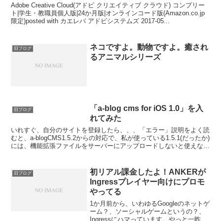
Adobe Creative Cloud(アドビ クリエイティブ クラウド) コンプリー
ト|学生・教職員個人版|24か月版|オンラインコード版(Amazon.co.jp
限定)posted with カエレバ アドビシステムズ 2017-05...
ネコですよ。動物ですよ。癒され
旧ブログ
るアニマルシリーズ
「a-blog cms for iOS 1.0」を入
旧ブログ
れてみた
いれすぐ、自分のサイトを登録したら、、、「エラー」説明をよく読
むと、a-blogCMS1.5.2からの対応で、私が使っている1.5.1(だったか)
には、機能拡張ファイルをサーバーにアップロードしないと使えない
ようです。翌日、早起きして久しぶ...
初リアル課金したよ！ANKERが
旧ブログ
Ingressプレイヤー向けにプロモ
やってる
1か月前から、いわゆるGoogleのネットゲ
ーム？、ソーシャルゲームというの？、
Ingressにハマっています。やっと一昨