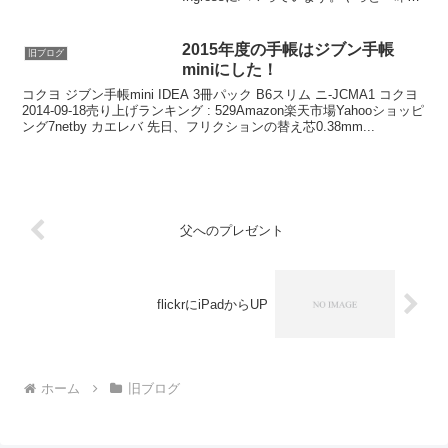
日、LEVEL７になったところ。NHKの朝
のニュースでも、紹介されていたらしい
ですね…。Ingressとは、GPS機能...
2015年度の手帳はジブン手帳
旧ブログ
miniにした！
コクヨ ジブン手帳mini IDEA 3冊パック B6スリム ニ-JCMA1 コクヨ
2014-09-18売り上げランキング : 529Amazon楽天市場Yahooショッピ
ング7netby カエレバ 先日、フリクションの替え芯0.38mm...
父へのプレゼント
flickrにiPadからUP
ホーム
旧ブログ