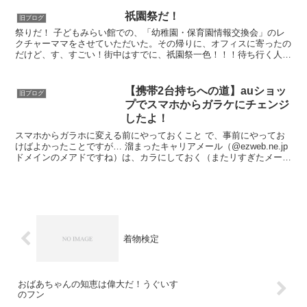
祇園祭だ！
旧ブログ
祭りだ！ 子どもみらい館での、「幼稚園・保育園情報交換会」のレ
クチャーママをさせていただいた。その帰りに、オフィスに寄ったの
だけど、す、すごい！街中はすでに、祇園祭一色！！！待ち行く人
も、店員さん含めて浴衣なんか着て、いいなぁ〜一眼レフ持っ...
【携帯2台持ちへの道】auショッ
旧ブログ
プでスマホからガラケにチェンジ
したよ！
スマホからガラホに変える前にやっておくこと で、事前にやってお
けばよかったことですが… 溜まったキャリアメール（@ezweb.ne.jp
ドメインのメアドですね）は、カラにしておく（またリすぎたメール
を受信しだすので、エライコッチャになりまし...
着物検定
おばあちゃんの知恵は偉大だ！うぐいす
のフン