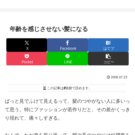
年齢を感じさせない髪になる
X
Facebook
はてブ
Pocket
LINE
コピー
2006.07.23
この記事は
約1分
で読めます。
ぱっと見でふけて見えるって、髪のつやがない人に多いっ
て思う。特にファッションが若作りだと、その差がくっき
り現れて、痛々しすぎる。