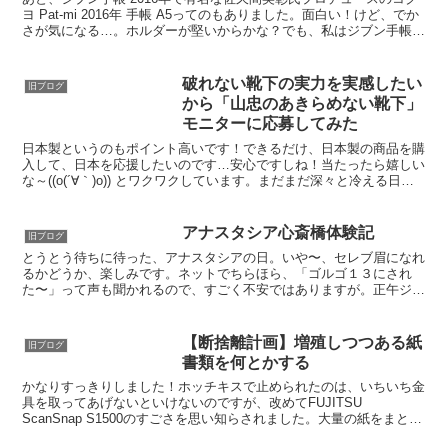
ヨ Pat-mi 2016年 手帳 A5ってのもありました。面白い！けど、でか
さが気になる…。ホルダーが堅いからかな？でも、私はジブン手帳
mini 2016年だな…。でも、...
破れない靴下の実力を実感したい
旧ブログ
から「山忠のあきらめない靴下」
モニターに応募してみた
日本製というのもポイント高いです！できるだけ、日本製の商品を購
入して、日本を応援したいのです…安心ですしね！当たったら嬉しい
な～((o(´∀｀)o)) とワクワクしています。まだまだ深々と冷える日々
が続いていますが、そんな日にも、冷え取りは...
アナスタシア心斎橋体験記
旧ブログ
とうとう待ちに待った、アナスタシアの日。いや〜、セレブ眉になれ
るかどうか、楽しみです。ネットでちらほら、「ゴルゴ１３にされ
た〜」って声も聞かれるので、すごく不安ではありますが。正午ジャ
ストの予約なので、10時半には京都の自宅を出発です。付い...
【断捨離計画】増殖しつつある紙
旧ブログ
書類を何とかする
かなりすっきりしました！ホッチキスで止められたのは、いちいち金
具を取ってあげないといけないのですが、改めてFUJITSU
ScanSnap S1500のすごさを思い知らされました。大量の紙をまとめ
て電子化するなら、これはかって損は無いです！...