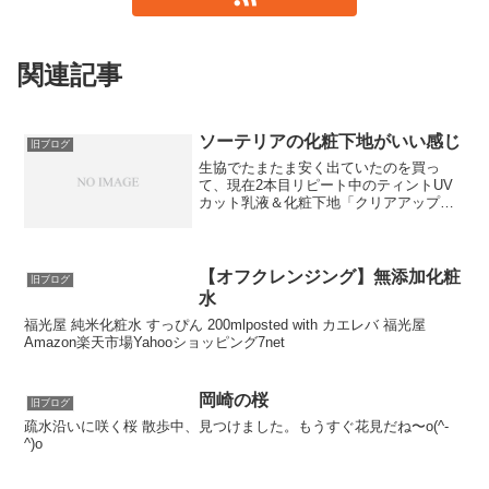
関連記事
ソーテリアの化粧下地がいい感じ
旧ブログ
生協でたまたま安く出ていたのを買っ
て、現在2本目リピート中のティントUV
カット乳液＆化粧下地「クリアアップベ
ース」、かなり気にいってます。軽くラ
メが入っていて、塗ると顔色が明るくな
り、下手なファンデーションよりいい感
じになります。しかも、ナ...
【オフクレンジング】無添加化粧
旧ブログ
水
福光屋 純米化粧水 すっぴん 200mlposted with カエレバ 福光屋
Amazon楽天市場Yahooショッピング7net
岡崎の桜
旧ブログ
疏水沿いに咲く桜 散歩中、見つけました。もうすぐ花見だね〜o(^-
^)o