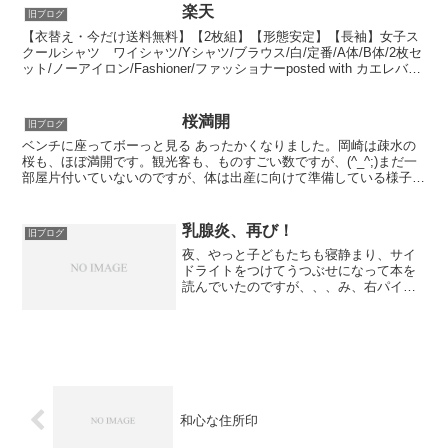
楽天
旧ブログ
【衣替え・今だけ送料無料】【2枚組】【形態安定】【長袖】女子ス
クールシャツ ワイシャツ/Yシャツ/ブラウス/白/定番/A体/B体/2枚セ
ット/ノーアイロン/Fashioner/ファッショナーposted with カエレバ楽
天市場Amazo...
桜満開
旧ブログ
ベンチに座ってボーっと見る あったかくなりました。岡崎は疎水の
桜も、ほぼ満開です。観光客も、ものすごい数ですが、(^_^;)まだ一
部屋片付いていないのですが、体は出産に向けて準備している様子。
さすがに、お兄ちゃんとは同じ誕生日になりたくなか...
乳腺炎、再び！
旧ブログ
夜、やっと子どもたちも寝静まり、サイ
ドライトをつけてうつぶせになって本を
読んでいたのですが、、、み、右パイが
痛い！見ると、右胸内側が赤くなってい
ました。しこりは感じなかったけど、嫌
な予感。ぐずりだした小坊主さんに右パ
イをあげたあと、ほんの続...
和心な住所印